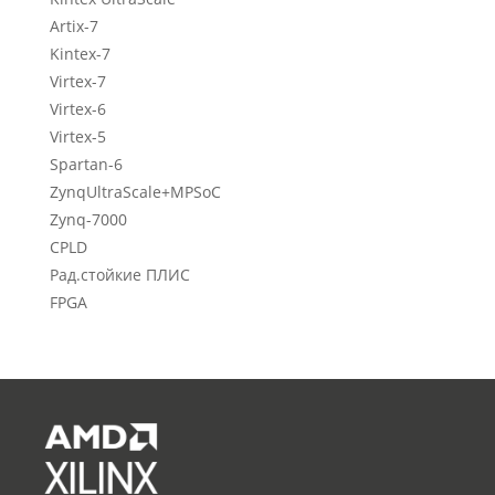
Artix-7
Kintex-7
Virtex-7
Virtex-6
Virtex-5
Spartan-6
ZynqUltraScale+MPSoC
Zynq-7000
CPLD
Рад.стойкие ПЛИС
FPGA