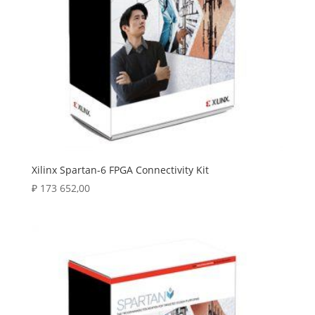
Xilinx Spartan-6 FPGA Connectivity Kit
₽
173 652,00