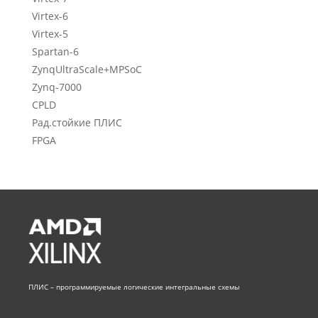
Virtex-6
Virtex-5
Spartan-6
ZynqUltraScale+MPSoC
Zynq-7000
CPLD
Рад.стойкие ПЛИС
FPGA
ПЛИС – программируемые логические интегральные схемы