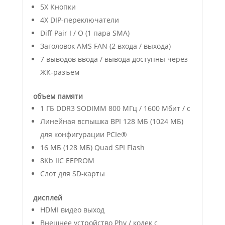
5X Кнопки
4X DIP-переключатели
Diff Pair I / O (1 пара SMA)
Заголовок AMS FAN (2 входа / выхода)
7 выводов ввода / вывода доступны через
ЖК-разъем
объем памяти
1 ГБ DDR3 SODIMM 800 МГц / 1600 Мбит / с
Линейная вспышка BPI 128 МБ (1024 МБ)
для конфигурации PCIe®
16 МБ (128 МБ) Quad SPI Flash
8Kb IIC EEPROM
Слот для SD-карты
дисплей
HDMI видео выход
Внешнее устройство Phy / кодек с