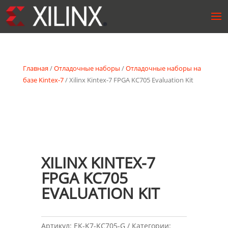
Главная
/
Отладочные наборы
/
Отладочные наборы на
базе Kintex-7
/ Xilinx Kintex-7 FPGA KC705 Evaluation Kit
XILINX KINTEX-7
FPGA KC705
EVALUATION KIT
Артикул:
EK-K7-KC705-G
Категории: