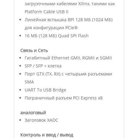
загрузочными кабелями Xilinx, такими как
Platform Cable USB II
Линейная вспышка BPI 128 МБ (1024 МБ)
для конфигурации PCIe®
16 МБ (128 МБ) Quad SPI Flash
Связь и Сеть
Гигабитный Ethernet GMII, RGMII и SGMII
SFP / SFP + клетка
Порт GTX (TX, RX) с четырьмя разъемами
SMA
UART To USB Bridge
Пограничный разъем PCI Express x8
аналоговый
Заголовок XADC
Контроль и ввод / вывод