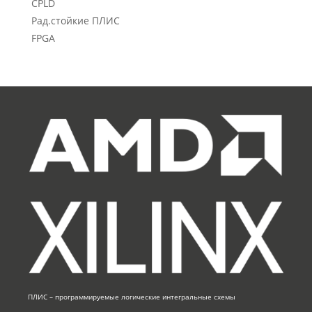
CPLD
Рад.стойкие ПЛИС
FPGA
ПЛИС – программируемые логические интегральные схемы