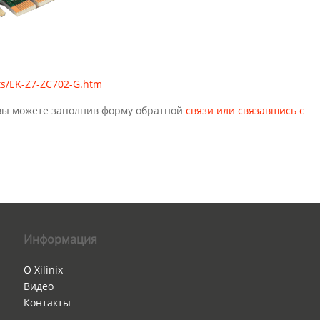
its/EK-Z7-ZC702-G.htm
t вы можете заполнив форму обратной
связи или связавшись с
Информация
О Xilinix
Видео
Контакты