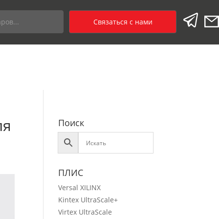
Связаться с нами
ля
Поиск
ПЛИС
Versal XILINX
Kintex UltraScale+
Virtex UltraScale