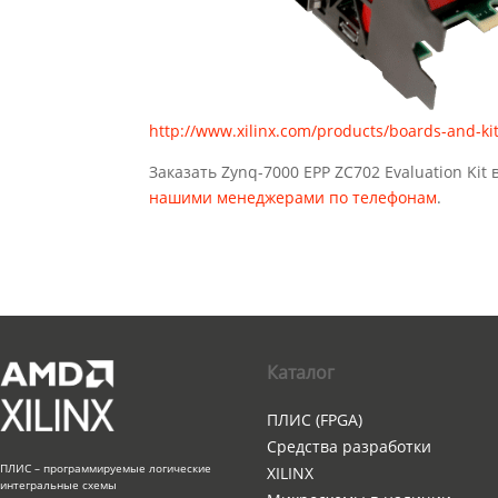
http://www.xilinx.com/products/boards-and-k
Заказать Zynq-7000 EPP ZC702 Evaluation Ki
нашими менеджерами по телефонам
.
Каталог
ПЛИС (FPGA)
Средства разработки
ПЛИС – программируемые логические
XILINX
интегральные схемы